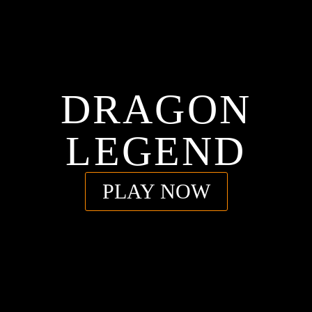
DRAGON
LEGEND
PLAY NOW