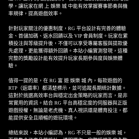
學，讓玩家在網 上 娛樂 城 中能有效掌握賽事節奏與機
率規律，提高遊戲效率。
針對玩家關注的優惠制度，RG 平台設計有完善的體驗
金、首儲加碼、返水回饋以及 VIP 會員制度。玩家在累
積投注與等級提升後，不僅可以享受專屬客服與提款優
先處理，更能獲得額外回饋。本站小編實測發現，這種
完整的獎勵設計能有效提升玩家長期參與度與娛樂體
驗。
值得一提的是，在 RG 富 遊 娛樂 城 內，每款遊戲的
RTP（返還率）都清楚標示，並可追蹤長期統計數據。
這對於挑選高效率台與穩定出金策略的玩家而言，是非
常實用的資訊。結合 RG 平台高穩定度的伺服器與正版
遊戲授權，無論是老虎機、真人視訊還是體育投注，都
能提供安全且順暢的遊玩環境。
總結來說，本站小編認為，RG 不只是一般的娛樂 城，